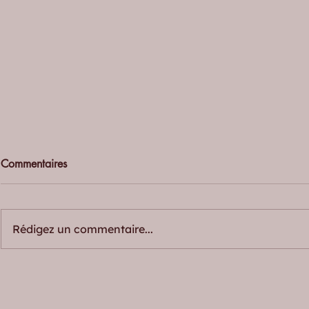
Commentaires
Rédigez un commentaire...
Pourquoi une rechute n'est pas
Pourquoi évi
un échec : comprendre le
les rend souv
processus de changement