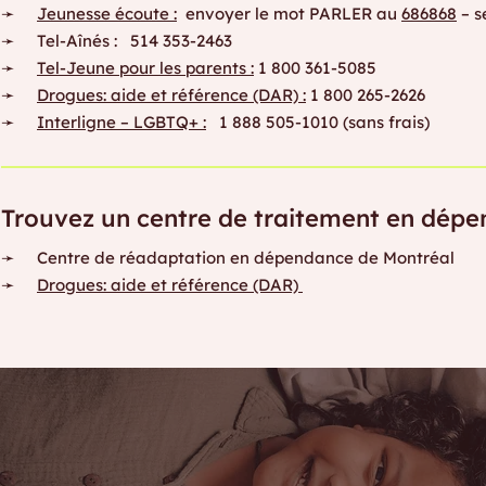
➛
Jeunesse écoute :
envoyer le mot PARLER au
686868
– s
➛ Tel-Aînés : 514 353-2463
➛
Tel-Jeune pour les parents :
1 800 361-5085
➛
Drogues: aide et référence (DAR) :
1 800 265-2626
➛
Interligne – LGBTQ+ :
1 888 505-1010 (sans frais)
Trouvez un centre de traitement en dépe
➛ Centre de réadaptation en dépendance de Montréal
➛
Drogues: aide et référence (DAR)