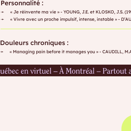
Personnalité :
➛ « Je réinvente ma vie » - YOUNG, J.E. et KLOSKO, J.S. (19
➛ « Vivre avec un proche impulsif, intense, instable » - D’
Douleurs chroniques :
➛ « Managing pain before it manages you » - CAUDILL, M.A. 