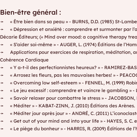
Bien-être général :
➛ « Être bien dans sa peau » - BURNS, D.D. (1985) St-Lambert
➛ « Dépression et anxiété : comprendre et surmonter par l’
Décarie Éditeurs; (« Mind over mood: a cognitive therapy trea
➛ « S’aider soi-même » - AUGER, L. (1974) Éditions de l’Hom
➛ Applications pour exercices de respiration, méditation, an
Cohérence Cardiaque
➛ « Y a-t-il des perfectionnistes heureux? » - RAMIREZ-BASC
➛ « Arrosez les fleurs, pas les mauvaises herbes! » - PEACOC
➛ « Overcoming low self-esteem » - FENNEL, M. (1999) Robin
➛ « Le jeu excessif : comprendre et vaincre le gambling » -
➛ « Savoir relaxer pour combattre le stress » - JACOBSON, E
➛ « Méditer » - KABAT-ZINN, J. (2010) Éditions des Arènes.
➛ « Méditer jour après jour » - ANDRÉ, C. (2011) L’iconoclast
➛ « Get out of your mind and into your life » - HAYES, S. C. 
➛ « Le piège du bonheur » - HARRIS, R. (2009) Éditions de l