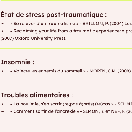
État de stress post-traumatique :
➛ « Se relever d’un traumatisme » - BRILLON, P. (2004) Les
➛ « Reclaiming your life from a traumatic experience: a p
(2007) Oxford University Press.
Insomnie :
➛ « Vaincre les ennemis du sommeil » - MORIN, C.M. (2009) 
Troubles alimentaires :
➛ « La boulimie, s’en sortir (re)pas à(près) (re)pas » - SCHM
➛ « Comment sortir de l’anorexie » - SIMON, Y. et NEF, F. (20