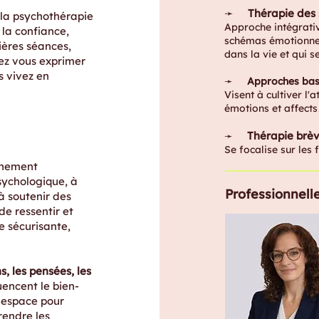
➛
Thérapie des
 la psychothérapie
Approche intégrativ
 la confiance,
schémas émotionnel
mières séances,
dans la vie et qui s
ez vous exprimer
s vivez en
➛
Approches basé
Visent à cultiver l
émotions et affects
Thérapie brève
➛
Se focalise sur les 
gnement
sychologique, à
Professionnelle
à soutenir des
e ressentir et
ue sécurisante,
s, les pensées, les
uencent le bien-
n espace pour
rendre les