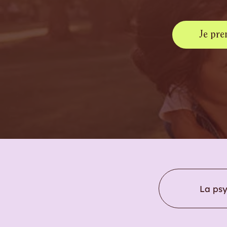
Je pre
La ps