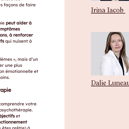
es façons de faire
Irina Iacob
pie
peut aider à
 symptômes
ions
,
à renforcer
fs
qui nuisent à
blèmes », mais d’un
ser une plus
on émotionnelle et
oins.
Dalie Lunea
rapie
 comprendre votre
 psychothérapie.
bjectifs
et
onctionnement
 êtes prêt(e) à