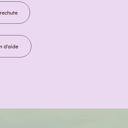
 rechute
n d'aide