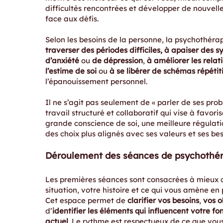
difficultés rencontrées et développer de nouvell
face aux défis.
Selon les besoins de la personne, la psychothéra
traverser des périodes difficiles, à apaiser des
d’anxiété
ou
de dépression
,
à améliorer les relat
l’estime de soi
ou
à se libérer de schémas répétiti
l’épanouissement personnel.
Il ne s’agit pas seulement de « parler de ses pro
travail structuré et collaboratif qui vise à favori
grande conscience de soi, une meilleure régulati
des choix plus alignés avec ses valeurs et ses bes
​Déroulement des séances de psychothé
Les premières séances sont consacrées à mieux
situation, votre histoire et ce qui vous amène en
Cet espace permet de
clarifier vos besoins
,
vos o
d’
identifier les éléments qui influencent votre f
actuel
. Le rythme est respectueux de ce que vous