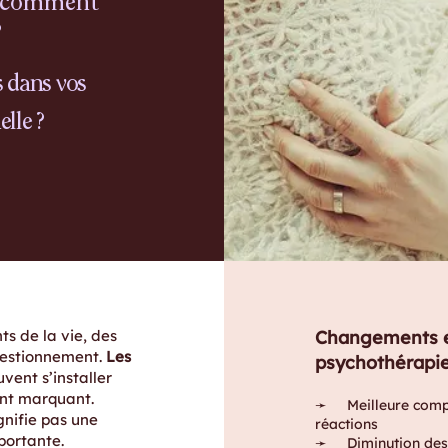
s comment
?
s dans vos
elle ?
s de la vie, des
Changements et
uestionnement.
Les
psychothérapie
vent s’installer
ent marquant.
➛ Meilleure compré
gnifie pas une
réactions
portante.
➛ Diminution des s