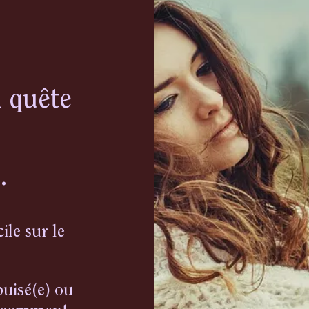
n quête
.
ile sur le
puisé(e) ou