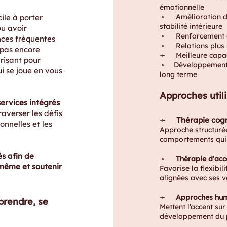
émotionnelle
➛ Amélioration de 
ile à porter
stabilité intérieure
ou avoir
➛ Renforcement de 
nces fréquentes
➛ Relations plus sa
t pas encore
➛ Meilleure capacit
risant pour
➛ Développement d’
i se joue en vous
long terme
Approches util
services intégrés
averser les défis
➛
Thérapie cog
ionnelles et les
Approche structurée
comportements qui 
és afin de
➛
Thérapie d'acc
même et soutenir
Favorise la flexibi
alignées avec ses va
➛
Approches huma
prendre, se
Mettent l’accent sur 
développement du p