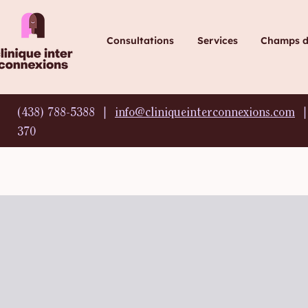
Consultations
Services
Champs d'
(438) 788-5388 ∣
info@cliniqueinterconnexions.com
∣
370