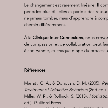
Le changement est rarement linéaire. Il c
périodes plus difficiles et parfois des retou
ne jamais tomber, mais d'apprendre à compr
chemin différemment.
À la 
Clinique Inter Connexions
, nous croy
de compassion et de collaboration peut fai
à son rythme, et chaque étape du processus
Références
Marlatt, G. A., & Donovan, D. M. (2005). 
Rel
Treatment of Addictive Behaviors
 (2nd ed.).
Miller, W. R., & Rollnick, S. (2013). 
Motivatio
ed.). Guilford Press.