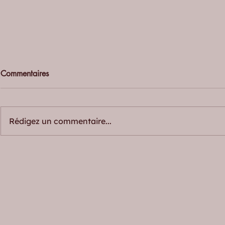
Commentaires
Rédigez un commentaire...
Pourquoi éviter ses émotions
Comprendre 
les rend souvent plus fortes
cognitivo-c
(TCC) : une
concrète po
comprendre s
émotions